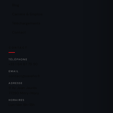
Blog
Carrière & Emplois
Téléchargements
Contact
CONTACT
TÉLÉPHONE
+33 1 64 67 79 90
EMAIL
contact@saveho.fr
ADRESSE
9 Av. Jean Jaurès
77290 Mitry-Mory
HORAIRES
Lun-Ven 8h-18h