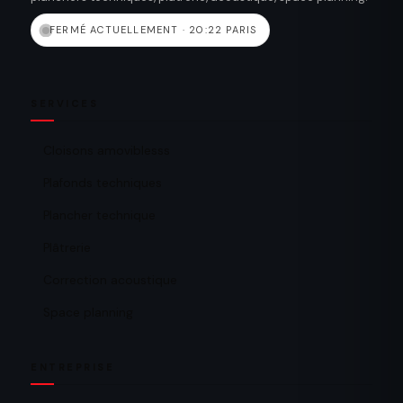
FERMÉ ACTUELLEMENT · 20:22 PARIS
SERVICES
Cloisons amoviblesss
Plafonds techniques
Plancher technique
Plâtrerie
Correction acoustique
Space planning
ENTREPRISE