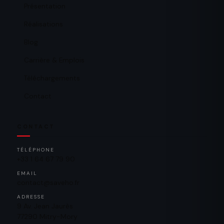
Présentation
Réalisations
Blog
Carrière & Emplois
Téléchargements
Contact
CONTACT
TÉLÉPHONE
+33 1 64 67 79 90
EMAIL
contact@saveho.fr
ADRESSE
9 Av. Jean Jaurès
77290 Mitry-Mory