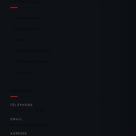
ENTREPRISE
Présentation
Réalisations
Blog
Carrière & Emplois
Téléchargements
Contact
CONTACT
TÉLÉPHONE
+33 1 64 67 79 90
EMAIL
contact@saveho.fr
ADRESSE