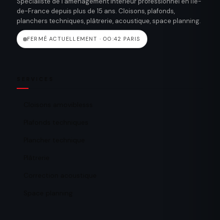
Spécialiste de l’aménagement intérieur professionnel en Île-
de-France depuis plus de 15 ans. Cloisons, plafonds,
planchers techniques, plâtrerie, acoustique, space planning.
FERMÉ ACTUELLEMENT · 00:42 PARIS
SERVICES
Cloisons amoviblesss
Plafonds techniques
Plancher technique
Plâtrerie
Correction acoustique
Space planning