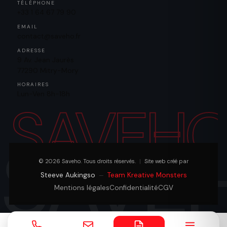
TÉLÉPHONE
+33 1 64 67 79 90
EMAIL
contact@saveho.fr
ADRESSE
9 Av. Jean Jaurès
77290 Mitry-Mory
HORAIRES
Lun-Ven 8h-18h
SAVEH
© 2026 Saveho. Tous droits réservés.
|
Site web créé par
Steeve Aukingso
Team Kreative Monsters
—
Mentions légales
Confidentialité
CGV