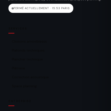
FERMÉ ACTUELLEMENT · 15:53 PARIS
SERVICES
Cloisons amoviblesss
Plafonds techniques
Plancher technique
Plâtrerie
Correction acoustique
Space planning
ENTREPRISE