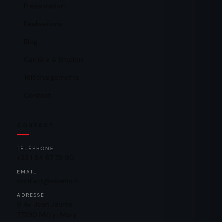
Présentation
Réalisations
Blog
Carrière & Emplois
Téléchargements
Contact
CONTACT
TÉLÉPHONE
+33 1 64 67 79 90
EMAIL
contact@saveho.fr
ADRESSE
9 Av. Jean Jaurès
77290 Mitry-Mory