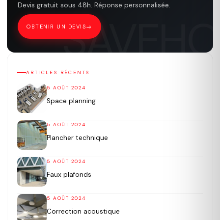
Devis gratuit sous 48h. Réponse personnalisée.
OBTENIR UN DEVIS
ARTICLES RÉCENTS
5 AOÛT 2024
Space planning
5 AOÛT 2024
Plancher technique
5 AOÛT 2024
Faux plafonds
5 AOÛT 2024
Correction acoustique