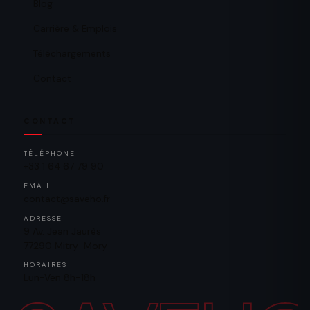
Blog
Carrière & Emplois
Téléchargements
Contact
CONTACT
TÉLÉPHONE
+33 1 64 67 79 90
EMAIL
contact@saveho.fr
ADRESSE
9 Av. Jean Jaurès
77290 Mitry-Mory
HORAIRES
Lun-Ven 8h-18h