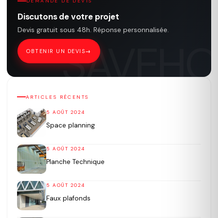
DEMANDE DE DEVIS
Discutons de votre projet
Devis gratuit sous 48h. Réponse personnalisée.
OBTENIR UN DEVIS
ARTICLES RÉCENTS
5 AOÛT 2024
Space planning
5 AOÛT 2024
Planche Technique
5 AOÛT 2024
Faux plafonds