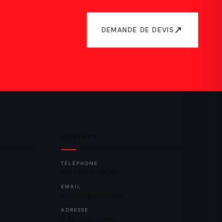
↗
DEMANDE DE DEVIS
CONTACT
TÉLÉPHONE
+33 1 64 67 79 90
EMAIL
contact@saveho.fr
ADRESSE
9 Av. Jean Jaurès