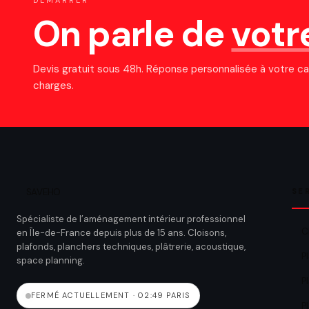
DÉMARRER
On parle de
votr
Devis gratuit sous 48h. Réponse personnalisée à votre ca
charges.
SAVEHO
SE
Spécialiste de l’aménagement intérieur professionnel
C
en Île-de-France depuis plus de 15 ans. Cloisons,
plafonds, planchers techniques, plâtrerie, acoustique,
P
space planning.
P
FERMÉ ACTUELLEMENT · 02:49 PARIS
P