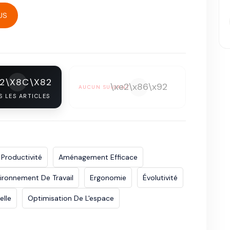
US
E2\X8C\X82
\xe2\x86\x92
AUCUN SUIVANT
S LES ARTICLES
 Productivité
Aménagement Efficace
ironnement De Travail
Ergonomie
Évolutivité
elle
Optimisation De L'espace