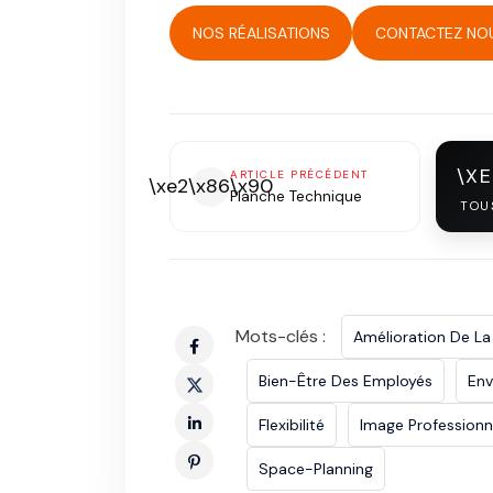
NOS RÉALISATIONS
CONTACTEZ NO
\X
ARTICLE PRÉCÉDENT
\xe2\x86\x90
Planche Technique
TOU
Mots-clés :
Amélioration De La
Bien-Être Des Employés
Env
Flexibilité
Image Professionn
Space-Planning