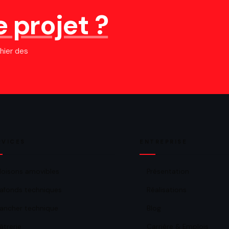
e projet ?
hier des
RVICES
ENTREPRISE
loisons amovibles
Présentation
lafonds techniques
Réalisations
lancher technique
Blog
lâtrerie
Carrière & Emplois