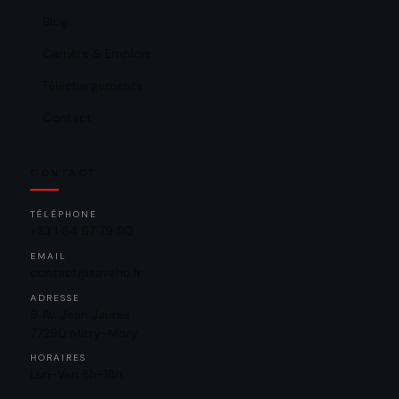
Blog
Carrière & Emplois
Téléchargements
Contact
CONTACT
TÉLÉPHONE
+33 1 64 67 79 90
EMAIL
contact@saveho.fr
ADRESSE
9 Av. Jean Jaurès
77290 Mitry-Mory
HORAIRES
Lun-Ven 8h-18h