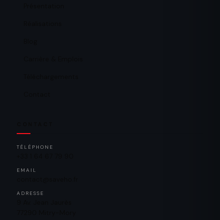
Présentation
Réalisations
Blog
Carrière & Emplois
Téléchargements
Contact
CONTACT
TÉLÉPHONE
+33 1 64 67 79 90
EMAIL
contact@saveho.fr
ADRESSE
9 Av. Jean Jaurès
77290 Mitry-Mory